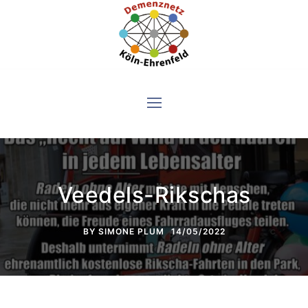
Skip
to
content
Veedels-Rikschas
BY
SIMONE PLUM
14/05/2022