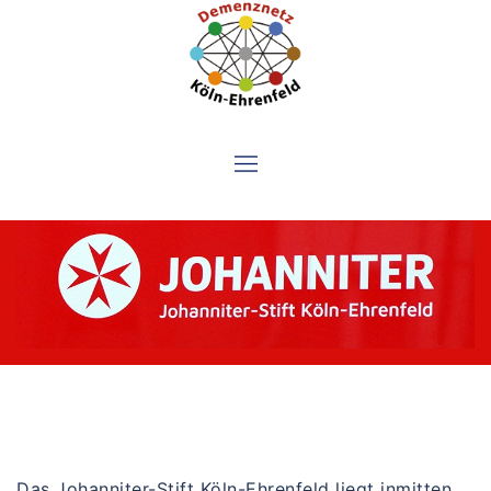
Skip
to
content
Das Johanniter-Stift Köln-Ehrenfeld liegt inmitten