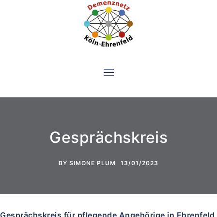
Skip
to
content
Gesprächskreis
BY
SIMONE PLUM
13/01/2023
Gesprächskreis für pflegende Angehörige in Ehrenfeld