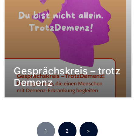
Gesprächskreis – trotz
Demenz
Seitennummerierung
1
2
>
der