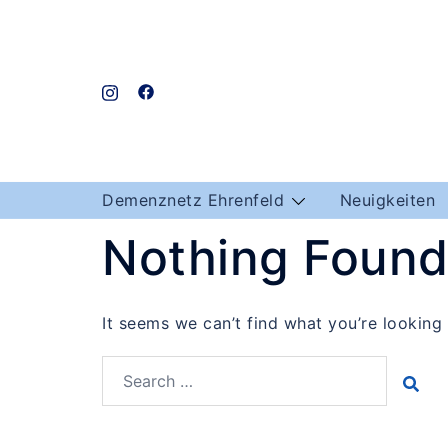
Skip
to
content
Demenznetz Ehrenfeld
Neuigkeiten
Nothing Foun
It seems we can’t find what you’re looking
Search…